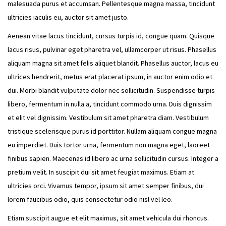
malesuada purus et accumsan. Pellentesque magna massa, tincidunt
ultricies iaculis eu, auctor sit amet justo.
Aenean vitae lacus tincidunt, cursus turpis id, congue quam. Quisque
lacus risus, pulvinar eget pharetra vel, ullamcorper ut risus. Phasellus
aliquam magna sit amet felis aliquet blandit. Phasellus auctor, lacus eu
ultrices hendrerit, metus erat placerat ipsum, in auctor enim odio et
dui. Morbi blandit vulputate dolor nec sollicitudin. Suspendisse turpis
libero, fermentum in nulla a, tincidunt commodo urna. Duis dignissim
et elit vel dignissim. Vestibulum sit amet pharetra diam. Vestibulum
tristique scelerisque purus id porttitor. Nullam aliquam congue magna
eu imperdiet. Duis tortor urna, fermentum non magna eget, laoreet
finibus sapien. Maecenas id libero ac urna sollicitudin cursus. Integer a
pretium velit. In suscipit dui sit amet feugiat maximus. Etiam at
ultricies orci. Vivamus tempor, ipsum sit amet semper finibus, dui
lorem faucibus odio, quis consectetur odio nisl vel leo.
Etiam suscipit augue et elit maximus, sit amet vehicula dui rhoncus.