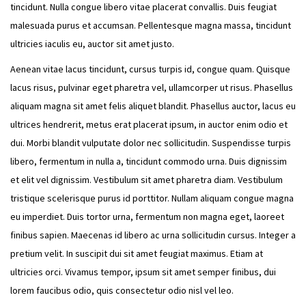
tincidunt. Nulla congue libero vitae placerat convallis. Duis feugiat
malesuada purus et accumsan. Pellentesque magna massa, tincidunt
ultricies iaculis eu, auctor sit amet justo.
Aenean vitae lacus tincidunt, cursus turpis id, congue quam. Quisque
lacus risus, pulvinar eget pharetra vel, ullamcorper ut risus. Phasellus
aliquam magna sit amet felis aliquet blandit. Phasellus auctor, lacus eu
ultrices hendrerit, metus erat placerat ipsum, in auctor enim odio et
dui. Morbi blandit vulputate dolor nec sollicitudin. Suspendisse turpis
libero, fermentum in nulla a, tincidunt commodo urna. Duis dignissim
et elit vel dignissim. Vestibulum sit amet pharetra diam. Vestibulum
tristique scelerisque purus id porttitor. Nullam aliquam congue magna
eu imperdiet. Duis tortor urna, fermentum non magna eget, laoreet
finibus sapien. Maecenas id libero ac urna sollicitudin cursus. Integer a
pretium velit. In suscipit dui sit amet feugiat maximus. Etiam at
ultricies orci. Vivamus tempor, ipsum sit amet semper finibus, dui
lorem faucibus odio, quis consectetur odio nisl vel leo.